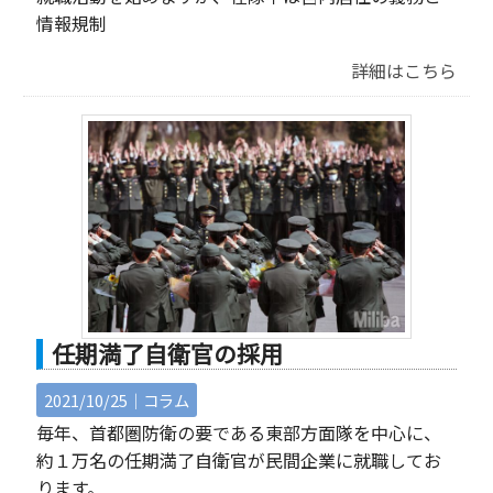
情報規制
詳細はこちら
任期満了自衛官の採用
2021/10/25｜
コラム
毎年、首都圏防衛の要である東部方面隊を中心に、
約１万名の任期満了自衛官が民間企業に就職してお
ります。