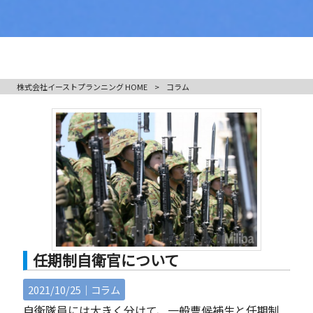
株式会社イーストプランニング HOME
>
コラム
任期制自衛官について
2021/10/25｜
コラム
自衛隊員には大きく分けて、一般曹候補生と任期制