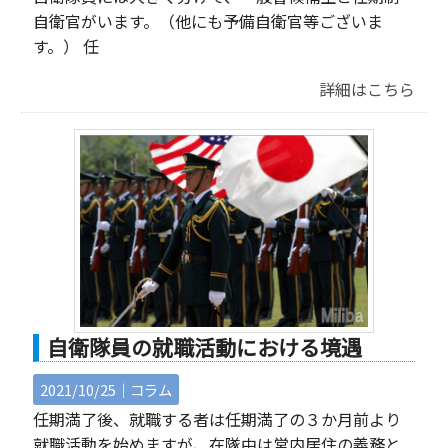
自衛官がいます。（他にも予備自衛官等ございま
す。） 任
詳細はこちら
自衛隊員の就職活動における境遇
2021/10/25｜
コラム
任期満了後、就職する者は任期満了の３か月前より
就職活動を始めますが、在隊中は営内居住の義務と