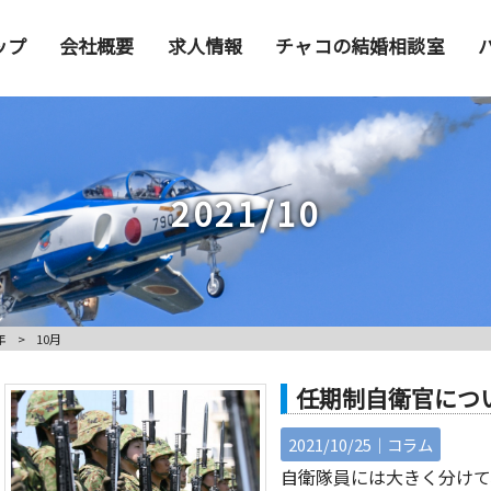
ップ
会社概要
求人情報
チャコの結婚相談室
2021/10
年
>
10月
任期制自衛官につ
2021/10/25｜
コラム
自衛隊員には大きく分けて