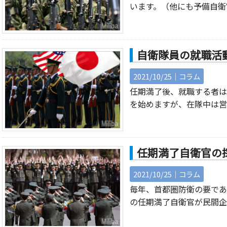
います。（他にも予備自衛
自衛隊員の就職活
2021/10/25｜
コラム
任期満了後、就職する者は
を始めますが、在隊中は営
任期満了自衛官の
2021/10/25｜
コラム
毎年、首都圏防衛の要であ
の任期満了自衛官が民間企