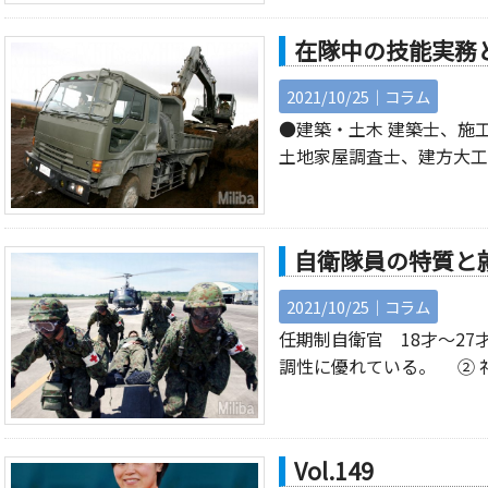
在隊中の技能実務
2021/10/25｜
コラム
●建築・土木 建築士、施
土地家屋調査士、建方大工
自衛隊員の特質と
2021/10/25｜
コラム
任期制自衛官 18才～27
調性に優れている。 ② 
Vol.149