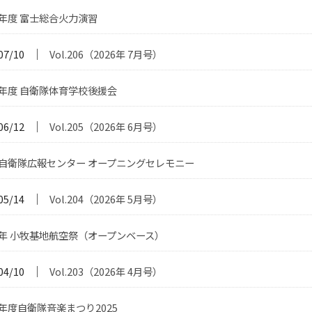
年度 富士総合火力演習
│
07/10
Vol.206（2026年 7月号）
年度 自衛隊体育学校後援会
│
06/12
Vol.205（2026年 6月号）
自衛隊広報センター オープニングセレモニー
│
05/14
Vol.204（2026年 5月号）
年 小牧基地航空祭（オープンベース）
│
04/10
Vol.203（2026年 4月号）
年度自衛隊音楽まつり2025