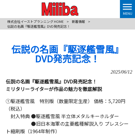
MENU
株式会社イーストプランニング HOME
>
新着情報
>
伝説の名画『駆逐艦雪風』DVD発売記念！
伝説の名画『駆逐艦雪風』
DVD発売記念！
2025/06/12
伝説の名画『駆逐艦雪風』DVD発売記念！
ミリタリーライターが作品の魅力を徹底解説
①駆逐艦雪風 特別版（数量限定生産） 価格：5,720円
（税込）
封入特典 ●駆逐艦雪風 半立体メタルキーホルダー
●旧日本海軍の主要艦種解説入り プレスシー
ト縮刷版（1964年制作）