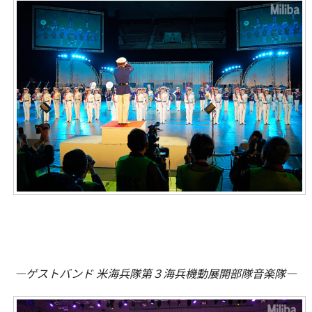
―ゲストバンド 米海兵隊第３海兵機動展開部隊音楽隊―