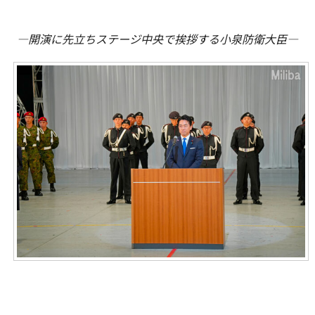
―開演に先立ちステージ中央で挨拶する小泉防衛大臣―