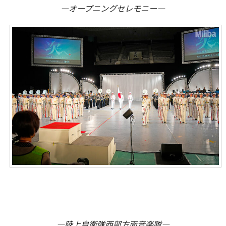
―オープニングセレモニー―
―陸上自衛隊西部方面音楽隊―