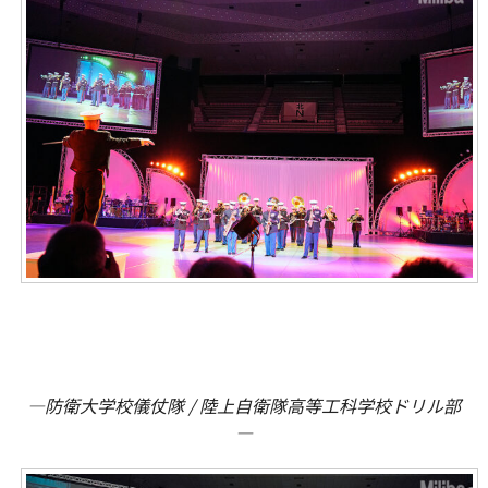
―防衛大学校儀仗隊 / 陸上自衛隊高等工科学校ドリル部
―