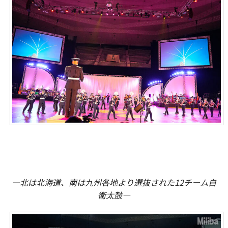
―北は北海道、南は九州各地より選抜された12チーム自
衛太鼓―