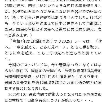
25年が経ち、四半世紀という大きな節目の年を迎えまし
た。各地で山火事や収束が見えない世界各地での紛争な
ど、決して明るい世界観ではありませんでした。けれど
も、今という現状を踏まえて日本と世界そして自衛隊と
国民。国民の皆様とその先へと進むと共に乗り超え、次
へと進みます。）
「令和7年度自衛隊音楽まつり2025」テーマは、
『次
へ。―今を超えて、ともに先へ―』。
ともに手を取り、
ともに今を超え、ともにその先へと進もうと奏でてい
く。
今回のゲストバンドは、今や音楽まつりになくてはな
らない存在で、同盟国の米国から「米海兵隊第3海兵機動
展開部隊音楽隊」が17回目の共演を果たしております。
米国の音楽文化を通じ国境を越えた万国共通の魅力に感
動する舞台となりました。
2025年10月高市内閣で防衛大臣となられた小泉進次郎
氏の挨拶で「自衛隊音楽まつり」が始まった・・・。