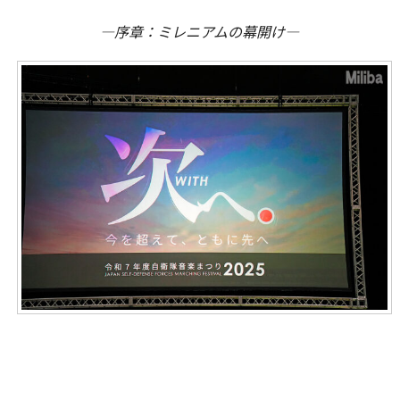
―序章：ミレニアムの幕開け―