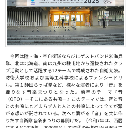
今回は陸・海・空自衛隊ならびにゲストバンド米海兵
隊、北は北海道、南は九州の駐屯地から選抜されたクラ
ブ活動として活躍する12チームで構成された自衛太鼓。
防衛大学校および高等工科学校によるファンシードリ
ル。第１師団らっぱ隊など、様々な演者により「音」を
織りなす音楽まつりとなった。前年のテーマ『音
（OTO）―そこにある共鳴―』このテーマでは、音と音
との共鳴にとどまらず人と人との共鳴によって全てが繋
がる想いが託されている。次へと繋がる「音」を共に作
りだす自衛隊音楽まつりの幕開けだ。（令和7年は、西暦
にすると2025年、2000年として時代の転換期から数えて