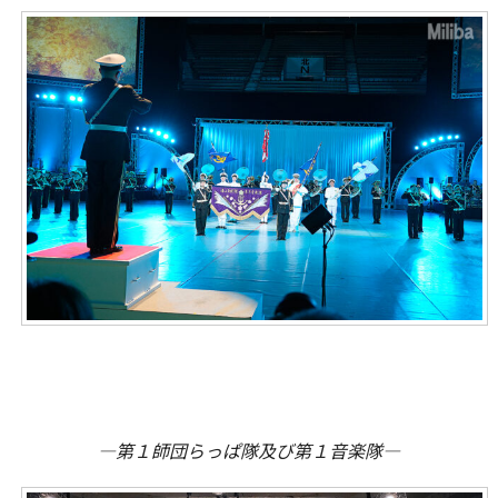
―第１師団らっぱ隊及び第１音楽隊―