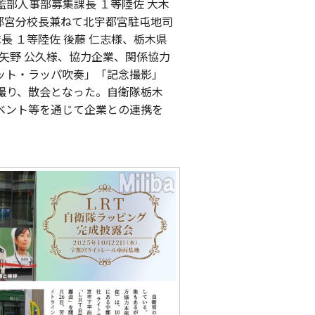
部人事部募集課長 １等陸佐 大木
都宮分校長兼ねて北宇都宮駐屯地司
長 １等陸佐 後藤 仁志様、栃木県
理 矢野 公久様、協力企業、関係協力
ット・ラッパ吹奏」「記念撮影」
撮り、散会となった。自衛隊栃木
ベント等を通じて企業との連携を