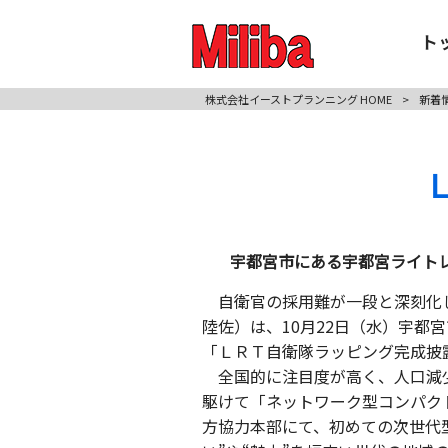
ト
株式会社イーストプランニング HOME
>
新着
宇都宮市にある宇都宮ライト
自衛官の採用難が一段と深刻化し
陸佐）は、10月22日（水）宇都
「ＬＲＴ自衛隊ラッピング完成披露
全国的に注目度が高く、人口減少
駆けて「ネットワーク型コンパク
方協力本部にて、初めての次世代