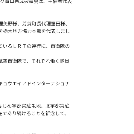
ング電車完成披露会は、主催者代表
理矢野様、芳賀町長代理窪田様、
を栃木地方協力本部を代表しまし
ているＬＲＴの運行に、自衛隊の
航空自衛隊で、それぞれ働く隊員
。
キョウエイアドインターナショナ
はじめ宇都宮駐屯地、北宇都宮駐
在であり続けることを祈念して、