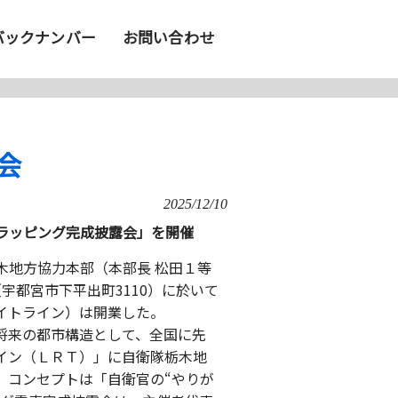
バックナンバー
お問い合わせ
会
2025/12/10
ラッピング完成披露会」を開催
地方協力本部（本部長 松田１等
宇都宮市下平出町3110）に於いて
ライトライン）は開業した。
将来の都市構造として、全国に先
イン（ＬＲＴ）」に自衛隊栃木地
。コンセプトは「自衛官の“やりが