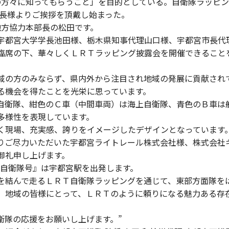
域の方々に知ってもらうこと」を目的としている。自衛隊ラッピ
部長様よりご挨拶を頂戴し始まった。
方協力本部長の松田です。
都宮大学学長池田様、栃木県知事代理山口様、宇都宮市長代
臨席の下、華々しくＬＲＴラッピング披露会を開催できること
の方のみならず、県内外から注目され地域の発展に貢献され
る機会を得たことを光栄に思っています。
衛隊、紺色のＣ車（中間車両）は海上自衛隊、青色のＢ車は
多様性を表現しています。
現場、充実感、誇りをイメージしたデザインとなっています
ご尽力いただいた宇都宮ライトレール株式会社様、株式会社
御礼申し上げます。
『自衛隊号』は宇都宮駅を出発します。
結んで走るＬＲＴ自衛隊ラッピングを通じて、東部方面隊を
、地域の皆様にとって、ＬＲＴのように頼りになる魅力ある存
隊の応援をお願いし上げます。”