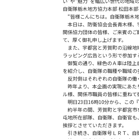
い”や“魅力”を幅広い世代の地
自衛隊栃木地方協力本部 松田本
“皆様こんにちは。自衛隊栃木地
本日は、防衛協会会長青木様、宇
関係協力団体の皆様、ご来賓のご
て、厚く御礼申し上げます。
また、宇都宮と芳賀町の沿線地域
ラッピング広告という形で参加す
御覧の通り、緑色のＡ車は陸上自
を紹介し、自衛隊の職種や職域の
反対側はそれぞれの自衛隊の働く
昨年より、本企画の実現にあたり
ル様、関係市職員の皆様に重ねて
明日23日16時10分から、この
約半年の間、芳賀町と宇都宮市を
屯地所在部隊、自衛隊、自衛官も
挨拶とさせていただきます。
引き続き、自衛隊号ＬＲＴ、自衛