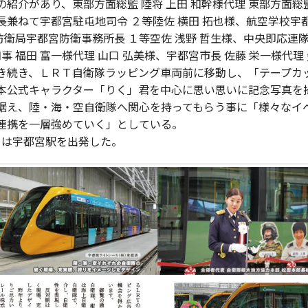
介があり、東部方面総監 陸将 上田 和幹様代理 東部方面総監
長兼ねて宇都宮駐屯地司令 ２等陸佐 横田 拓也様、航空学校宇
防衛局宇都宮防衛事務所長 １等空佐 浅野 哲生様、中央即応連隊
事 福田 富一様代理 山口 弘美様、宇都宮市長 佐藤 栄一様代
き続き、ＬＲＴ自衛隊ラッピング車両前に移動し、「テープカ
本公式キャラクター「りく」君を中心に思い思いに記念写真を
据え、陸・海・空自衛隊へ関心を持ってもらう事に「様々なイ
連携を一層強めていく」としている。
号』は宇都宮駅を出発した。