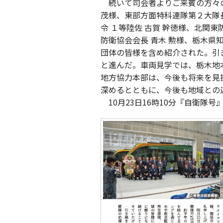
続いて司会者よりご来賓の方々の紹
茂様、東部方面特科連隊第２大隊
令 １等陸佐 古賀 幹徳様、北関東
防衛協会会長 青木 勲様、栃木県知
団体の皆様を含め紹介された。引
と進んだ。車両見学では、栃木地
地方協力本部は、今後も将来を見
深めるとともに、今後も地域との
10月23日16時10分『自衛隊