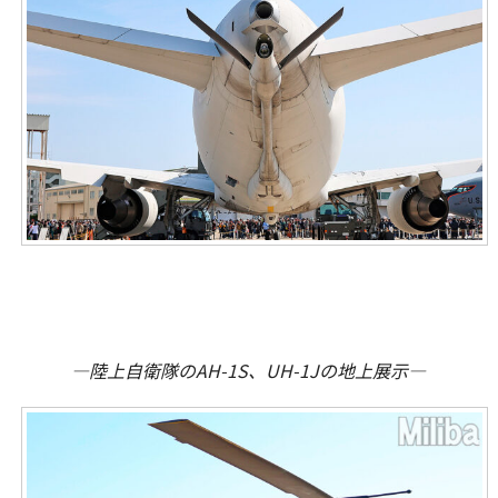
―陸上自衛隊のAH-1S、UH-1Jの地上展示―