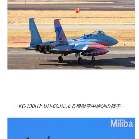
―KC-130HとUH-60Jによる模擬空中給油の様子―