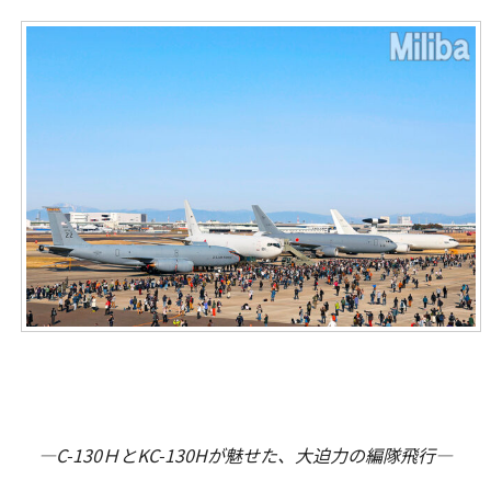
―C-130ＨとKC-130Hが魅せた、大迫力の編隊飛行―