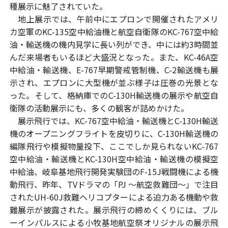
種展示に魅了されていた。
地上展示では、午前中にエプロンで開催されたアメリ
カ空軍のKC-135空中給油機と航空自衛隊のKC-767空中給
油・輸送機の機内見学に長い列ができ、中には約3時間並
んだ来場者もいるほど大盛況となった。また、KC-46A空
中給油・輸送機、E-767早期警戒管制機、C-2輸送機も展
示され、エプロンに大型機が並ぶ様子は圧巻の光景とな
った。そして、格納庫でのC-130H輸送機の展示や航空自
衛隊の活動展示にも、多くの観客が詰めかけた。
展示飛行では、KC-767空中給油・輸送機とC-130H輸送
機のオープニングフライトを皮切りに、C-130H輸送機の
編隊飛行や模擬物量投下、ここでしか見られないKC-767
空中給油・輸送機とKC-130H空中給油・輸送機の模擬空
中給油、岐阜基地飛行開発実験団のF-15J戦闘機による機
動飛行、昨年、TVドラマの「PJ ～航空救難団～」で注目
されたUH-60J救難ヘリコプターによる迫力ある機動や救
難展示が披露された。展示飛行の締めくくりには、ブル
ーインパルスによる小牧基地航空祭オリジナルの展示飛