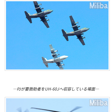
―PJが要救助者をUH-60Jへ収容している場面―