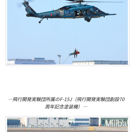
―飛行開発実験団所属のF-15J（飛行開発実験団創設70
周年記念塗装機）―