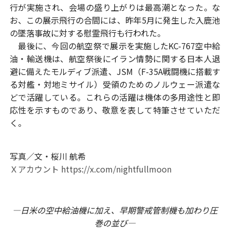
行が実施され、会場の盛り上がりは最高潮となった。な
お、この展示飛行の合間には、昨年5月に発生した入鹿池
の墜落事故に対する慰霊飛行も行われた。
最後に、今回の航空祭で展示を実施したKC-767空中給
油・輸送機は、航空祭後にイラン情勢に関する日本人退
避に備えたモルディブ派遣、JSM（F-35A戦闘機に搭載す
る対艦・対地ミサイル）受領のためのノルウェー派遣な
どで活躍している。これらの活躍は機体の多用途性と即
応性を示すものであり、敬意を表して特筆させていただ
く。
写真／文・桜川 航希
Ｘアカウント https://x.com/nightfullmoon
―日米の空中給油機に加え、早期警戒管制機も加わり圧
巻の並び―