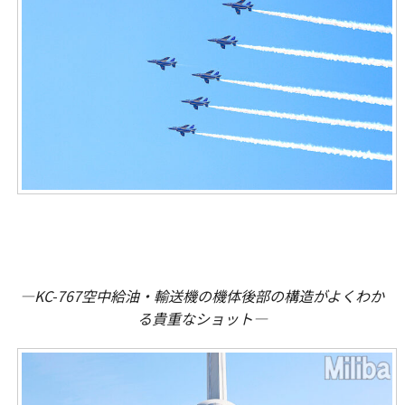
―KC-767空中給油・輸送機の機体後部の構造がよくわか
る貴重なショット―