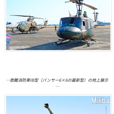
―救難消防車IB型（パンサー6×6の最新型）の地上展示
―