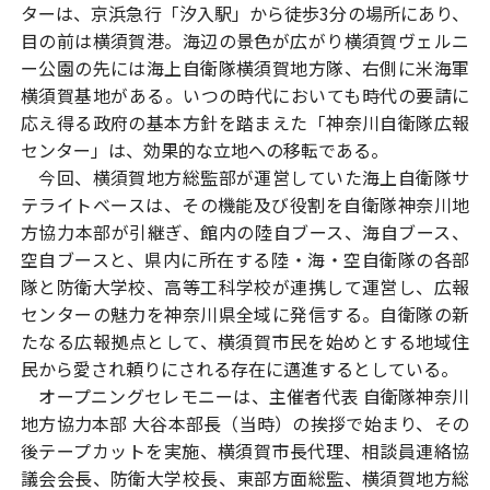
ターは、京浜急行「汐入駅」から徒歩3分の場所にあり、
目の前は横須賀港。海辺の景色が広がり横須賀ヴェルニ
ー公園の先には海上自衛隊横須賀地方隊、右側に米海軍
横須賀基地がある。いつの時代においても時代の要請に
応え得る政府の基本方針を踏まえた「神奈川自衛隊広報
センター」は、効果的な立地への移転である。
今回、横須賀地方総監部が運営していた海上自衛隊サ
テライトベースは、その機能及び役割を自衛隊神奈川地
方協力本部が引継ぎ、館内の陸自ブース、海自ブース、
空自ブースと、県内に所在する陸・海・空自衛隊の各部
隊と防衛大学校、高等工科学校が連携して運営し、広報
センターの魅力を神奈川県全域に発信する。自衛隊の新
たなる広報拠点として、横須賀市民を始めとする地域住
民から愛され頼りにされる存在に邁進するとしている。
オープニングセレモニーは、主催者代表 自衛隊神奈川
地方協力本部 大谷本部長（当時）の挨拶で始まり、その
後テープカットを実施、横須賀市長代理、相談員連絡協
議会会長、防衛大学校長、東部方面総監、横須賀地方総