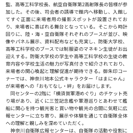
監、高等工科学校長、航空自衛隊第2高射隊長の皆様が参
加した。その後、司会者の誘導で館内へ移動し、入館し
てすぐ正面に来場者用の撮影スポットが設置されてお
り、来場者に喜ばれる舞台となっている。そこから時計
回りに、陸・海・空自衛隊それぞれのブースが並び、映
像やパネル展示、資料配布なども充実し、防衛大学校、
高等工科学校のブースでは制服姿のマネキン生徒がお出
迎えする。防衛大学校の学生や高等工科学校の生徒の教
育内容や学校生活の魅力が写真付きで紹介されており、
来場者の関心喚起と理解促進が期待できる。御朱印コー
ナーでは、神奈川地本公式キャラクター「はまにゃん」
が来場者への「おもてなし・絆」をお届けします。
同センターの2階に「横須賀軍港めぐり」のチケット売
り場があり、近くに三笠記念艦や軍港巡りとあわせて艦
船に関心を持つ観光客と買い物や観光の合間に気軽に広
報センターに立ち寄り、展示や体験を通じて自衛隊全体
への理解と親しみを深めていただく。
神奈川自衛隊広報センターは、自衛隊の活動や役割に