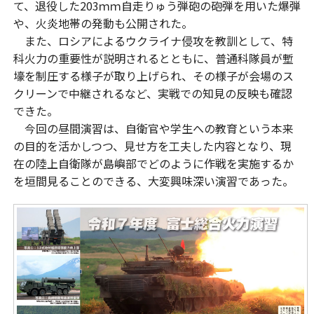
て、退役した203ｍｍ自走りゅう弾砲の砲弾を用いた爆弾
や、火炎地帯の発動も公開された。
また、ロシアによるウクライナ侵攻を教訓として、特
科火力の重要性が説明されるとともに、普通科隊員が塹
壕を制圧する様子が取り上げられ、その様子が会場のス
クリーンで中継されるなど、実戦での知見の反映も確認
できた。
今回の昼間演習は、自衛官や学生への教育という本来
の目的を活かしつつ、見せ方を工夫した内容となり、現
在の陸上自衛隊が島嶼部でどのように作戦を実施するか
を垣間見ることのできる、大変興味深い演習であった。