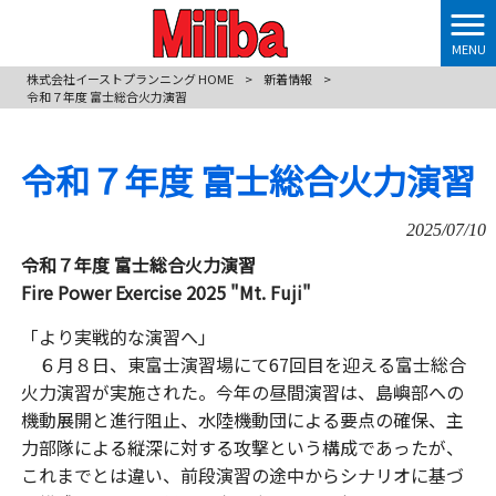
MENU
株式会社イーストプランニング HOME
>
新着情報
>
令和７年度 富士総合火力演習
令和７年度 富士総合火力演習
2025/07/10
令和７年度 富士総合火力演習
Fire Power Exercise 2025 "Mt. Fuji"
「より実戦的な演習へ」
６月８日、東富士演習場にて67回目を迎える富士総合
火力演習が実施された。今年の昼間演習は、島嶼部への
機動展開と進行阻止、水陸機動団による要点の確保、主
力部隊による縦深に対する攻撃という構成であったが、
これまでとは違い、前段演習の途中からシナリオに基づ