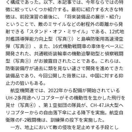
く構成であった。以下、本記事では、今年ならではの特
徴に絞っていくつか紹介する。最初に紹介する大きな特
徴は、前段演習の最後に、「将来装備品の展示・紹介」
ということで、敵のミサイルなどの射程外の距離から発
射できる「スタンド・オフ・ミサイル」である、12式地
対艦誘導弾能力向上型（写真①）と島嶼防衛用高速滑空
弾（写真②）、また、16式機動戦闘車の車体をベースに
開発された、共通戦術装輪車の機動迫撃砲型と偵察戦闘
型（写真③）がお披露目されたことである。これらは、
防衛装備庁が過去に類を見ない速さで開発を進めてきた
装備品であり、今回公開した背景には、中国に対する抑
止力の狙いもある。
航空機関連では、2022年から配備が開始されている
UH-2多用途ヘリコプターがその機動性を生かした飛行を
見せ（写真④）、第１空挺団の隊員が、CH-47JA大型ヘ
リコプターからの自由落下傘による降下を実施。航空自
衛隊のF-2戦闘機は、訓練弾の投下を実施した。
一方、地上において敵の侵攻を足止めする手段とし