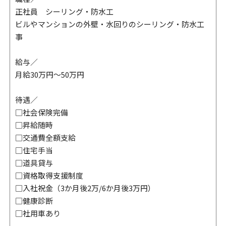
正社員 シーリング・防水工
ビルやマンションの外壁・水回りのシーリング・防水工
事
給与／
月給30万円～50万円
待遇／
□社会保険完備
□昇給随時
□交通費全額支給
□住宅手当
□道具貸与
□資格取得支援制度
□入社祝金（3か月後2万/6か月後3万円）
□健康診断
□社用車あり