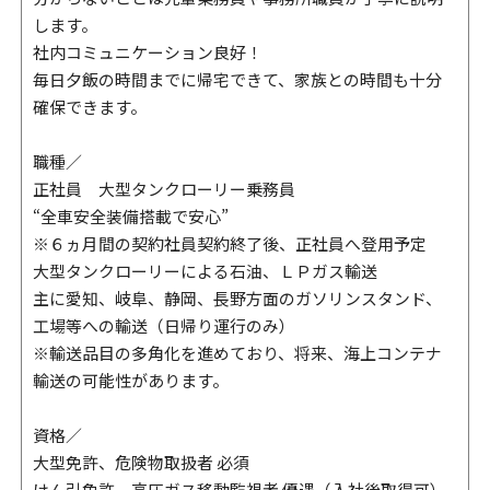
します。
社内コミュニケーション良好！
毎日夕飯の時間までに帰宅できて、家族との時間も十分
確保できます。
職種／
正社員 大型タンクローリー乗務員
“全車安全装備搭載で安心”
※６ヵ月間の契約社員契約終了後、正社員へ登用予定
大型タンクローリーによる石油、ＬＰガス輸送
主に愛知、岐阜、静岡、長野方面のガソリンスタンド、
工場等への輸送（日帰り運行のみ）
※輸送品目の多角化を進めており、将来、海上コンテナ
輸送の可能性があります。
資格／
大型免許、危険物取扱者 必須
けん引免許、高圧ガス移動監視者 優遇（入社後取得可）