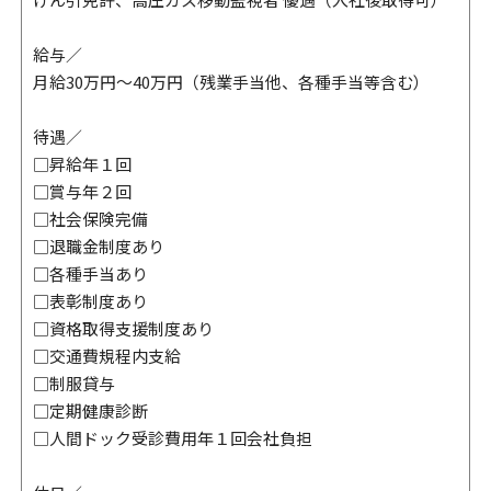
給与／
月給30万円～40万円（残業手当他、各種手当等含む）
待遇／
□昇給年１回
□賞与年２回
□社会保険完備
□退職金制度あり
□各種手当あり
□表彰制度あり
□資格取得支援制度あり
□交通費規程内支給
□制服貸与
□定期健康診断
□人間ドック受診費用年１回会社負担