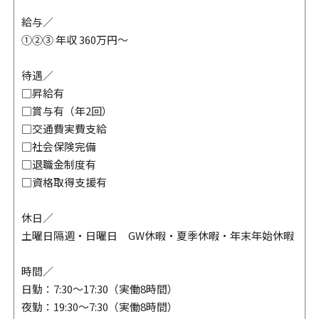
給与／
①②③ 年収 360万円～
待遇／
□昇給有
□賞与有（年2回）
□交通費実費支給
□社会保険完備
□退職金制度有
□資格取得支援有
休日／
土曜日隔週・日曜日 GW休暇・夏季休暇・年末年始休暇
時間／
日勤：7:30～17:30（実働8時間）
夜勤：19:30～7:30（実働8時間）