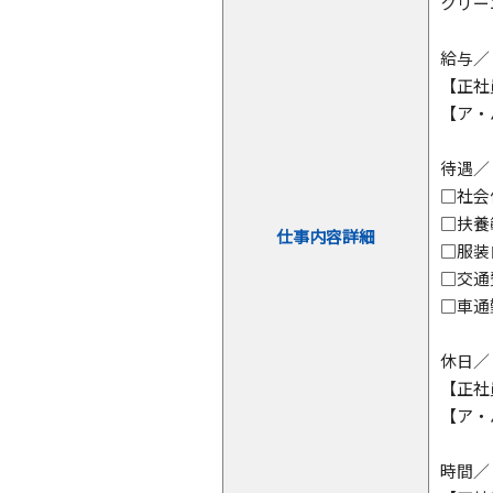
クリー
給与／
【正社
【ア・
待遇／
□社会
□扶養
仕事内容詳細
□服装
□交通
□車通
休日／
【正社
【ア・
時間／