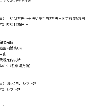
ニング品の仕上げ等
員】月給25万円～＋洗い場手当2万円＋固定残業5万円
パ】時給1225円～
保険完備
範囲内勤務OK
自由
費規定内支給
勤OK（駐車場完備）
員】週休2日、シフト制
パ】シフト制