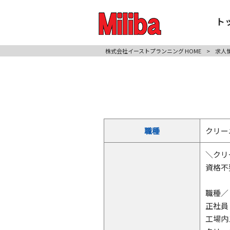
ト
株式会社イーストプランニング HOME
>
求人
職種
クリー
＼クリ
資格不
職種／
正社員
工場内