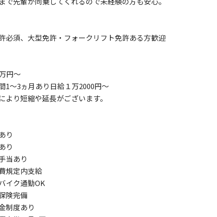
まで先輩が同乗してくれるので未経験の方も安心。
許必須、大型免許・フォークリフト免許ある方歓迎
2万円～
間1～3ヵ月あり日給１万2000円～
により短縮や延長がございます。
あり
与あり
宅手当あり
通費規定内支給
バイク通勤OK
会保険完備
金制度あり