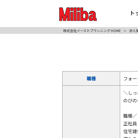
ト
株式会社イーストプランニング HOME
>
求人
職種
フォー
＼しっ
のびの
職種／
正社員
住宅建