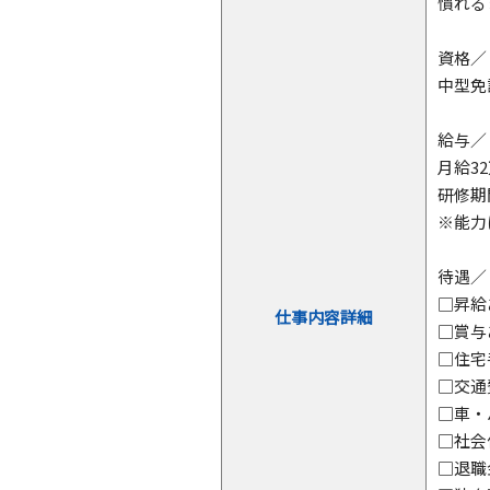
慣れる
資格／
中型免
給与／
月給3
研修期
※能力
待遇／
□昇給
仕事内容詳細
□賞
□住
□交
□車・
□社
□退職