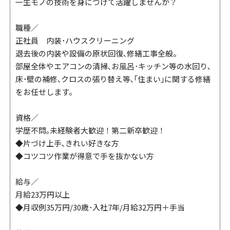
一生モノの技術を身につけて活躍しませんか？
職種／
正社員 内装･ハウスクリーニング
退去後の内装や設備の原状回復､修繕工事全般。
部屋全体やエアコンの清掃､お風呂･キッチン等の水回り､
床･壁の補修､クロスの張り替え等､｢住まい｣に関する修繕
をお任せします。
資格／
学歴不問｡未経験者大歓迎！第二新卒歓迎！
◆片づけ上手､きれい好きな方
◆コツコツ作業が得意で手を抜かない方
給与／
月給23万円以上
◆月収例35万円/30歳･入社7年/月給32万円＋手当