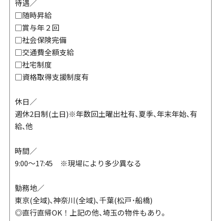
待遇／
□随時昇給
□賞与年２回
□社会保険完備
□交通費全額支給
□社宅制度
□資格取得支援制度有
休日／
週休2日制(土日)※年数回土曜出社有､夏季､年末年始､有
給､他
時間／
9:00～17:45 ※現場により多少異なる
勤務地／
東京(全域)､神奈川(全域)､千葉(松戸･船橋)
◎直行直帰OK！上記の他､埼玉の物件もあり｡