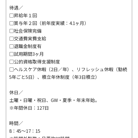
待遇／
□昇給年１回
□賞与年２回（前年度実績：4.1ヶ月）
□社会保険完備
□交通費実費支給
□退職金制度有
□試用期間3ヶ月
□公的資格取得支援制度
□ヘルスケア休暇（2日／年）、リフレッシュ休暇（勤続
5年ごと5日）、積立年休制度（年3日積立）
休日／
土曜・日曜・祝日、GW・夏季・年末年始。
※年間休日：127日
時間／
8：45～17：15