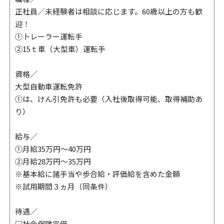
正社員／未経験者は相談に応じます。60歳以上の方も歓
迎！
①卜レーラー運転手
②15ｔ車（大型車）運転手
資格／
大型自動車運転免許
①は、けん引免許も必要（入社後取得可能、取得補助あ
り）
給与／
①月給35万円〜40万円
②月給28万円〜35万円
※基本給に諸手当や歩合給・評価給を含めた金額
※試用期間３ヵ月（同条件）
待遇／
□社会保険完備