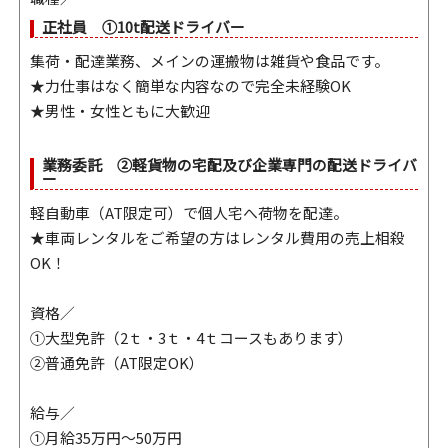
正社員 ①10t配送ドライバー
集荷・配達業務、メインの運搬物は雑貨や食品です。
★力仕事はなく簡単な内容なので完全未経験OK
★男性・女性ともに大歓迎
業務委託 ②軽貨物の宅配及び企業専門の配送ドライバ
ー
軽自動車（AT限定可）で個人宅へ荷物を配達。
★車両レンタルをご希望の方はレンタル費用の売上相殺
OK！
資格／
①大型免許（2ｔ・3ｔ・4ｔコースもあります）
②普通免許（AT限定OK）
給与／
①月給35万円～50万円