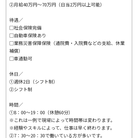
②月給40万円～70万円（日当2万円以上可能）
待遇／
□社会保険完備
□自動車保険あり
□業務災害保障保険（通院費・入院費などの支給、休業
補償）
□車通勤可
休日／
①週休2日（シフト制）
②シフト制
時間／
①8：00～19：00（休憩60分）
※これは一例で現場によって時間帯は変わります。
※経験やスキルによって、仕事は早く終わります。
②7：30～20：30で働いている方が多いです。