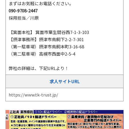
まずはお気軽にお電話ください。
090-9708-2447
採用担当／川原
【箕面本社】 箕面市粟生間谷西7-1-3-103
【摂津事務所】摂津市鳥飼下2-2-7-301
（第一駐車場）摂津市鳥飼本町3-16-68
（第二駐車場）高槻市西面中2-5-4
弊社の詳細は、下記URLより！
求人サイトURL
https://www.tk-trust.jp/