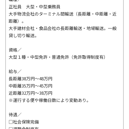
正社員 大型・中型乗務員
大手物流会社のターミナル間輸送（長距離・中距離・近
距離）。
大手建材会社・食品会社の長距離輸送・地場輸送。一般
貸し切り輸送。
資格／
大型１種・中型免許・普通免許（免許取得制度有）
給与／
長距離38万円～48万円
中距離35万円～45万円
近距離32万円～38万円
※運行する便や稼働日数により変動あり。
待遇／
□社会保険完備
□退職金制度有