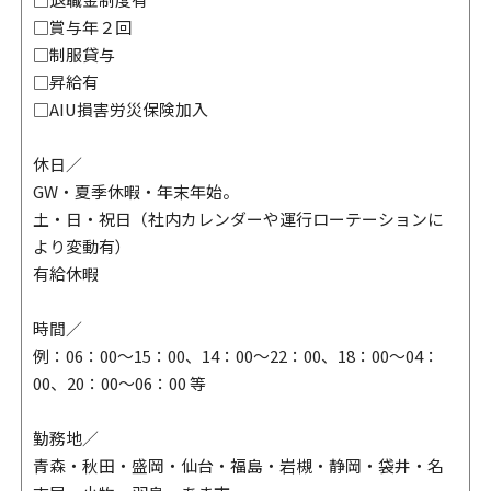
□賞与年２回
□制服貸与
□昇給有
□AIU損害労災保険加入
休日／
GW・夏季休暇・年末年始。
土・日・祝日（社内カレンダーや運行ローテーションに
より変動有）
有給休暇
時間／
例：06：00～15：00、14：00～22：00、18：00～04：
00、20：00～06：00 等
勤務地／
青森・秋田・盛岡・仙台・福島・岩槻・静岡・袋井・名