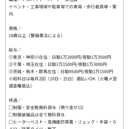
イベント・工事現場や駐車場での車両・歩行者誘導・案
内
資格／
18歳以上（警備業法による）
給与／
①東京・神奈川在住：日勤1万2000円/夜勤1万3500円
②千葉・埼玉在住：日勤1万1500円/夜勤1万3000円
③茨城・栃木・群馬在住：日勤9500円/夜勤1万1500円
※給料日は毎月2回（10日・25日）週払いOK（火曜〆翌
週金曜振込）
待遇／
□制服・安全靴無料貸与（預り金ゼロ）
□制服装備品は全て無料貸与
□ヒーターベスト・高機能防寒着・リュック・手袋・カ
イロ・防寒タイツ・靴下