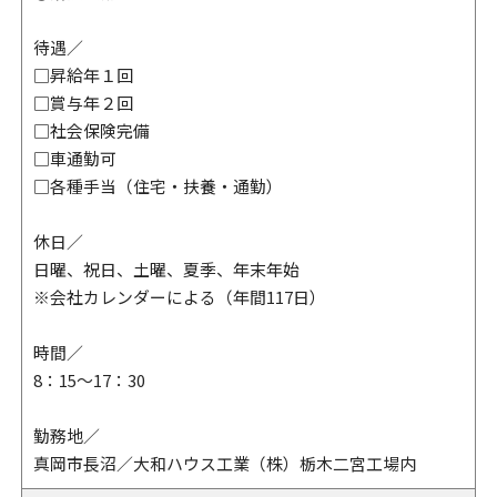
待遇／
□昇給年１回
□賞与年２回
□社会保険完備
□車通勤可
□各種手当（住宅・扶養・通勤）
休日／
日曜、祝日、土曜、夏季、年末年始
※会社カレンダーによる（年間117日）
時間／
8：15～17：30
勤務地／
真岡市長沼／大和ハウス工業（株）栃木二宮工場内