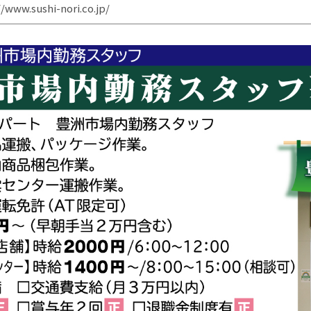
//www.sushi-nori.co.jp/