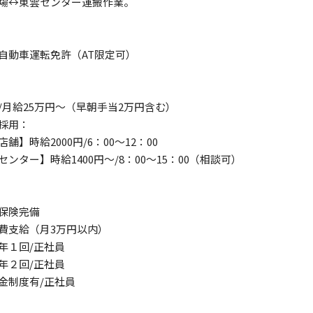
場↔東雲センター運搬作業。
自動車運転免許（AT限定可）
/月給25万円～（早朝手当2万円含む）
採用：
舗】時給2000円/6：00～12：00
センター】時給1400円～/8：00～15：00（相談可）
保険完備
費支給（月3万円以内）
年１回/正社員
年２回/正社員
金制度有/正社員