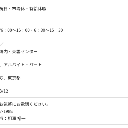
祝日・市場休・有給休暇
6：00～15：00・6：30～15：30
／
場内・東雲センター
、アルバイト・パート
方、東京都
8/12
お気軽にお電話ください。
7-1988
当：相澤 裕一