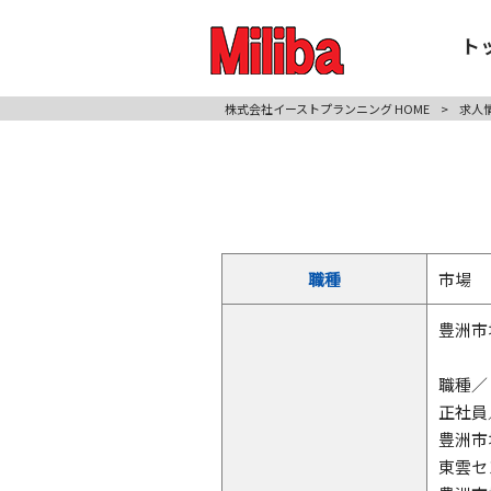
ト
株式会社イーストプランニング HOME
>
求人
職種
市場
豊洲市
職種／
正社員
豊洲市
東雲セ