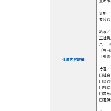
豊洲市
資格／
要普通
給与／
正社員
パート
【豊洲店
【東雲
仕事内容詳細
待遇／
□社会
□交通
□昇給
□賞与
□退職