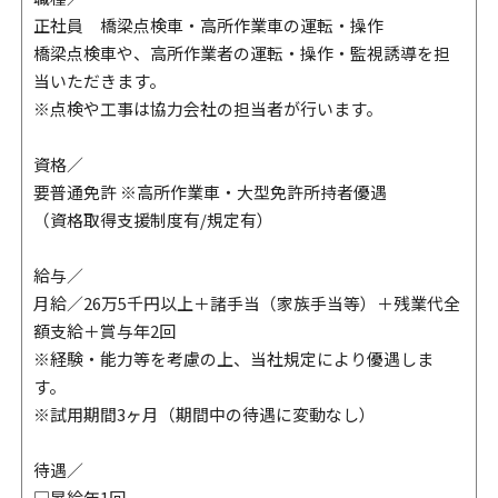
正社員 橋梁点検車・高所作業車の運転・操作
橋梁点検車や、高所作業者の運転・操作・監視誘導を担
当いただきます。
※点検や工事は協力会社の担当者が行います。
資格／
要普通免許 ※高所作業車・大型免許所持者優遇
（資格取得支援制度有/規定有）
給与／
月給／26万5千円以上＋諸手当（家族手当等）＋残業代全
額支給＋賞与年2回
※経験・能力等を考慮の上、当社規定により優遇しま
す。
※試用期間3ヶ月（期間中の待遇に変動なし）
待遇／
□昇給年1回