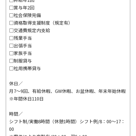
□賞与年2回
□社会保険完備
□資格取得支援制度（規定有）
□交通費規定内支給
□残業手当
□出張手当
□家族手当
□制服貸与
□社用携帯貸与
休日／
月7～9回、有給休暇、GW休暇、お盆休暇、年末年始休暇
※年間休日110日
時間／
シフト制/実働8時間（休憩1時間）シフト例/8：00～17：
00