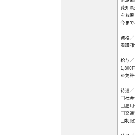
愛知県
をお願
今まで
資格／
看護師
給与／
1,80
※免許
待遇／
□社会
□雇用
□交通
□制服