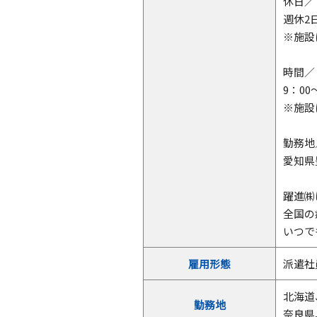
休日／
週休2
※施設
時間／
9：00
※施設
勤務地
愛知県
躍進㈱
全国の
いつで
雇用形態
派遣社
北海道
勤務地
奈良県