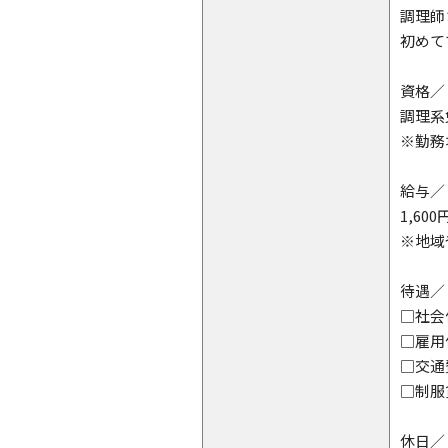
調理師
初めて
資格／
調理系
※勤務
給与／
1,60
※地域
待遇／
□社会
□雇用
□交通
□制服
休日／