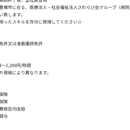
豊橋市に在る、医療法人・社会福祉法人さわらび会グループ（病院1
い致します。
培ったスキルを存分に発揮してください☆
免許又は准看護師免許
0円～2,200円/時間
や資格により異なります。
保険
保険
費規定内支給
貸与