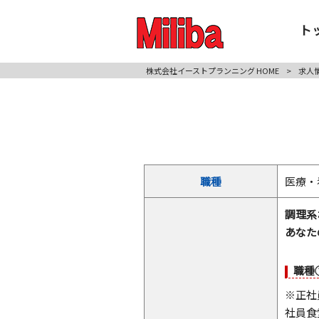
ト
株式会社イーストプランニング HOME
>
求人
職種
医療・
調理系
あなた
職種
※正社
社員食