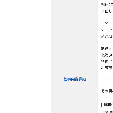
週休2
※但し
時間／
5：00
※詳細
勤務地
北海道
勤務地
お気軽
仕事内容詳細
その資
職種
※派遣