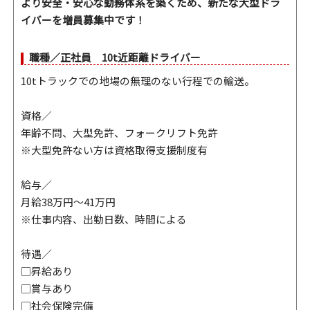
より安全・安心な勤務体系を築くため、新たな大型ドラ
イバーを増員募集中です！
職種／正社員 10t近距離ドライバー
10tトラックでの地場の無理のない行程での輸送。
資格／
年齢不問、大型免許、フォークリフト免許
※大型免許ない方は資格取得支援制度有
給与／
月給38万円～41万円
※仕事内容、出勤日数、時間による
待遇／
□昇給あり
□賞与あり
□社会保険完備