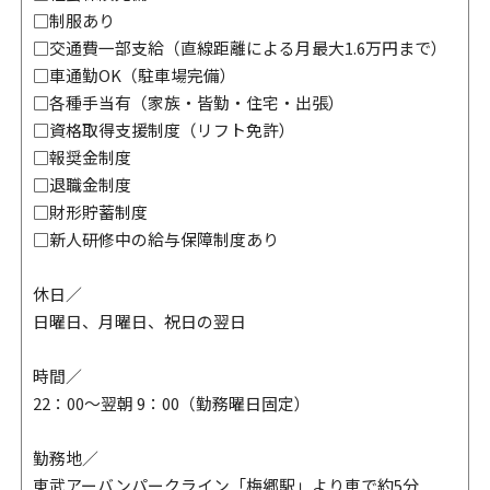
□制服あり
□交通費一部支給（直線距離による月最大1.6万円まで）
□車通勤OK（駐車場完備）
□各種手当有（家族・皆勤・住宅・出張）
□資格取得支援制度（リフト免許）
□報奨金制度
□退職金制度
□財形貯蓄制度
□新人研修中の給与保障制度あり
休日／
日曜日、月曜日、祝日の翌日
時間／
22：00～翌朝 9：00（勤務曜日固定）
勤務地／
東武アーバンパークライン「梅郷駅」より車で約5分