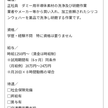
正社員 ダミー用半導体素材の洗浄及び研磨作業
業者やメーカー等から買い入れ、加工依頼されたシリコ
ンウェハーを薬品で洗浄し研磨する作業です。
資格／
学歴・経験不問 特に資格は要りません
給与／
時給1250円～（賃金は時給制）
※試用期間有（6ヶ月）同条件
（月給例）20万円～24万円
※月20日×８時間勤務の場合
待遇／
□社会保険完備
□昇給有
□賞与有
□交通費実費支給