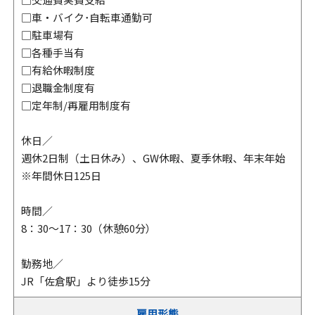
□車・バイク･自転車通勤可
□駐車場有
□各種手当有
□有給休暇制度
□退職金制度有
□定年制/再雇用制度有
休日／
週休2日制（土日休み）、GW休暇、夏季休暇、年末年始
※年間休日125日
時間／
8：30～17：30（休憩60分）
勤務地／
JR「佐倉駅」より徒歩15分
雇用形態