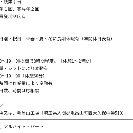
・残業手当
年１回、賞与年２回
員登用制度有
日曜・祝日 ※春・夏・冬に長期休暇有（年間休日表有）
00～19：30の間で8時間程度。（休憩1～2時間）
量・シフトにより変動有
0～10：00（休憩60分）
時間は作業量により変動有
日数、時間は応相談
／
場又は、毛呂山工場（埼玉県入間郡毛呂山町西大久保中通510）
、アルバイト・パート