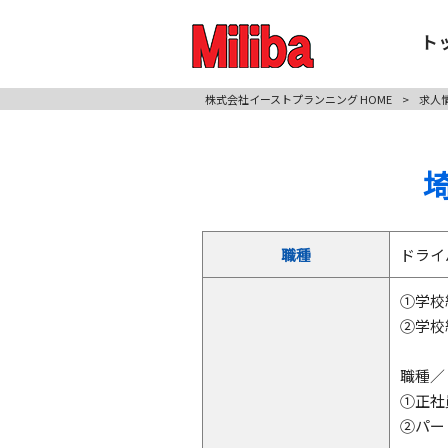
ト
株式会社イーストプランニング HOME
>
求人
職種
ドライ
①学校
②学校
職種／
①正社
②パー