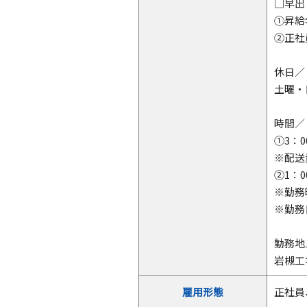
□早出
①昇給
②正社
休日／
土曜・
時間／
①3：
※配送
②1：0
※勤務
※勤務
勤務地
岩槻工
雇用形態
正社員