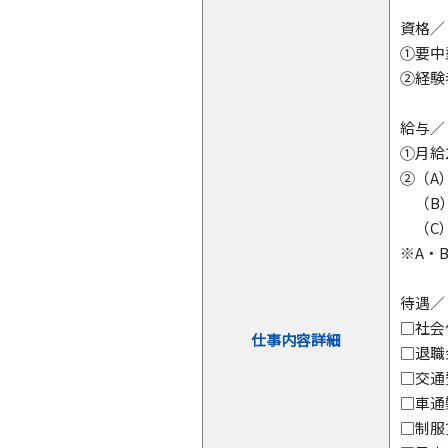
資格／
①要中
②経験
給与／
①月給
②（A）
（B）5
（C）
※A・
待遇／
□社会
仕事内容詳細
□退職
□交通
□車通
□制服