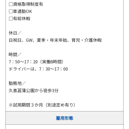
□資格取得制度有
□車通勤OK
□有給休暇
休日／
日祝日、GW、夏季・年末年始、育児・介護休暇
時間／
7：50～17：20（実働8時間）
ドライバーは、7：30～17：00
勤務地／
久喜菖蒲公園から徒歩3分
※試用期間３か月（別途定め有り）
雇用形態