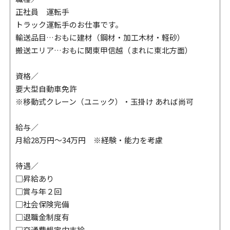
正社員 運転手
トラック運転手のお仕事です。
輸送品目…おもに建材（鋼材・加工木材・軽砂）
搬送エリア…おもに関東甲信越（まれに東北方面）
資格／
要大型自動車免許
※移動式クレーン（ユニック）・玉掛け あれば尚可
給与／
月給28万円～34万円 ※経験・能力を考慮
待遇／
□昇給あり
□賞与年２回
□社会保険完備
□退職金制度有
□交通費規定内支給