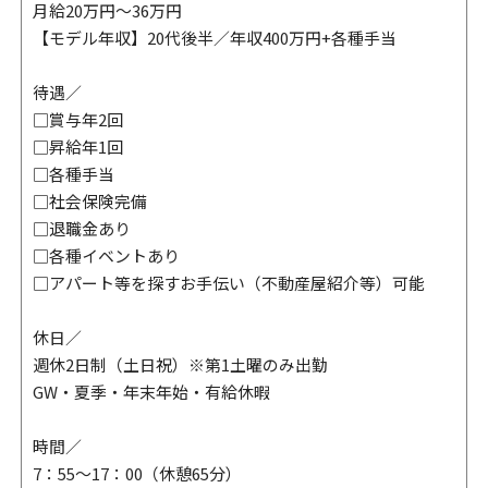
月給20万円～36万円
【モデル年収】20代後半／年収400万円+各種手当
待遇／
□賞与年2回
□昇給年1回
□各種手当
□社会保険完備
□退職金あり
□各種イベントあり
□アパート等を探すお手伝い（不動産屋紹介等）可能
休日／
週休2日制（土日祝）※第1土曜のみ出勤
GW・夏季・年末年始・有給休暇
時間／
7：55～17：00（休憩65分）