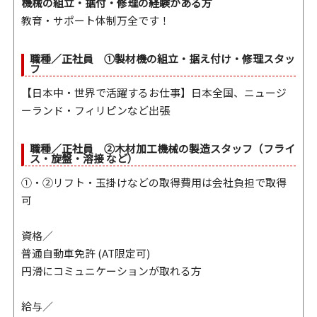
機械の組立・据付・修理の経験がある方
教育・サポート体制万全です！
職種／正社員 ①製材機の組立・据え付け・修理スタッ
フ
【日本中・世界で活躍するお仕事】日本全国、ニュージ
ーランド・フィリピンなど出張
職種／正社員 ②木材加工機械の製造スタッフ（フライ
ス・旋盤・溶接 など）
①・②リフト・玉掛けなどの取得費用は会社負担で取得
可
資格／
普通自動車免許 (AT限定可)
円滑にコミュニケーションが取れる方
給与／