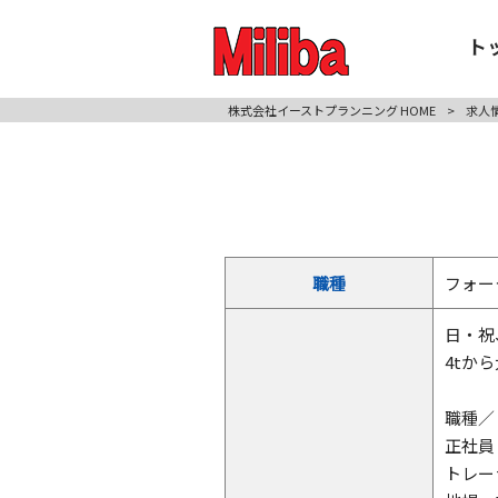
ト
株式会社イーストプランニング HOME
>
求人
職種
フォー
日・祝
4tか
職種／
正社員
トレー