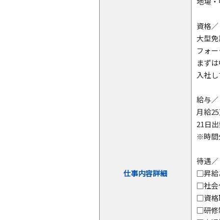
地場・
資格／
大型免
フォー
まずは
入社し
給与／
月給25
21日
※時間
待遇／
仕事内容詳細
□昇
□社
□資
□研