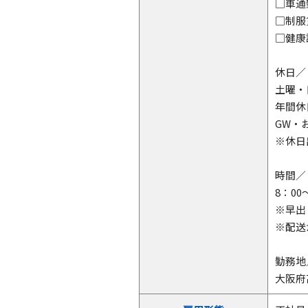
□車通
□制
□健康
休日／
土曜・
年間休
GW・
※休日
時間／
8：0
※早出
※配送
勤務地
大阪府高