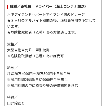
職種／正社員 ドライバー（海上コンテナ輸送）
六甲アイランド⇔ポートアイランド間のドレージ
★３ヶ月のアルバイト期間の後、正社員登用を予定して
います。
★危険物取扱者（乙種）ある方優遇します。
資格／
大型自動車免許、牽引免許
※危険物取扱者（乙種）あれば尚可
給与／
月給20万4000円〜28万500円＋各種手当
※試用期間2週間/日給9000円手当無し
※試用期間の中に横乗り等の研修期間を含む
待遇／
□昇給あり