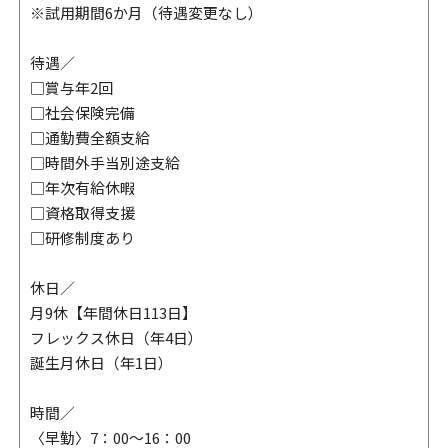
※試用期間6か月（待遇変更なし）
待遇／
□賞与年2回
□社会保険完備
□通勤費全額支給
□時間外手当別途支給
□年次有給休暇
□資格取得支援
□研修制度あり
休日／
月9休【年間休日113日】
フレックス休日（年4日）
誕生月休日（年1日）
時間／
〈早勤〉7：00～16：00