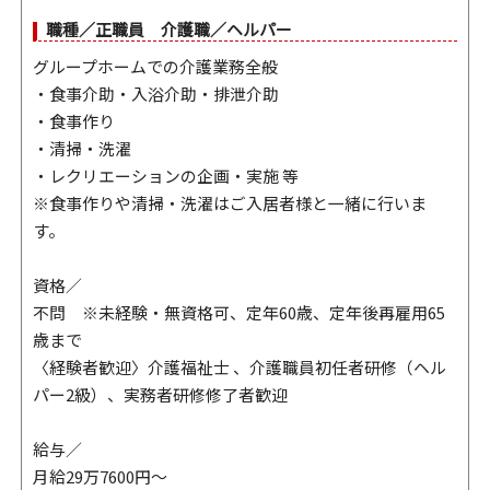
職種／正職員 介護職／ヘルパー
グループホームでの介護業務全般
・食事介助・入浴介助・排泄介助
・食事作り
・清掃・洗濯
・レクリエーションの企画・実施 等
※食事作りや清掃・洗濯はご入居者様と一緒に行いま
す。
資格／
不問 ※未経験・無資格可、定年60歳、定年後再雇用65
歳まで
〈経験者歓迎〉介護福祉士 、介護職員初任者研修（ヘル
パー2級）、実務者研修修了者歓迎
給与／
月給29万7600円〜