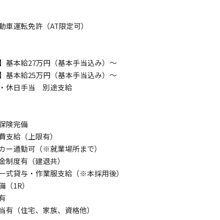
動車運転免許（AT限定可）
】基本給27万円（基本手当込み）～
】基本給25万円（基本手当込み）～
・休日手当 別途支給
保険完備
費支給（上限有）
カー通勤可（※就業場所まで）
金制度有（建退共）
一式貸与・作業服支給（※本採用後）
備（1R）
有
当有（住宅、家族、資格他）