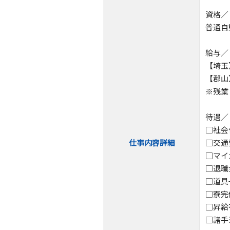
資格／
普通自
給与／
【埼玉
【郡山
※残業
待遇／
□社会
仕事内容詳細
□交通
□マイ
□退職
□道具
□寮完
□昇給
□諸手