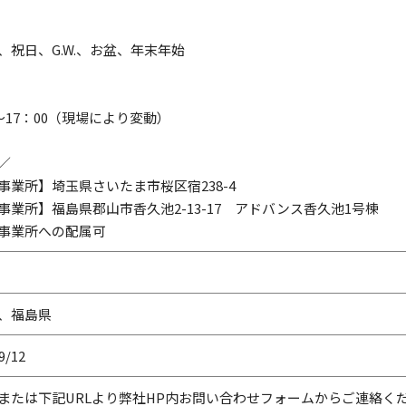
、祝日、G.W.、お盆、年末年始
0～17：00（現場により変動）
／
事業所】埼玉県さいたま市桜区宿238-4
事業所】福島県郡山市香久池2-13-17 アドバンス香久池1号棟
事業所への配属可
、福島県
9/12
または下記URLより弊社HP内お問い合わせフォームからご連絡く