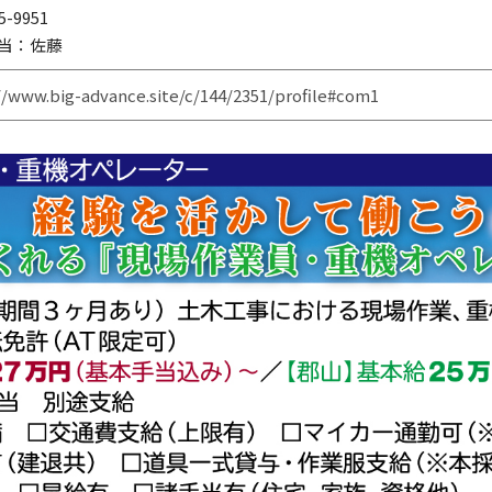
5-9951
当：佐藤
//www.big-advance.site/c/144/2351/profile#com1