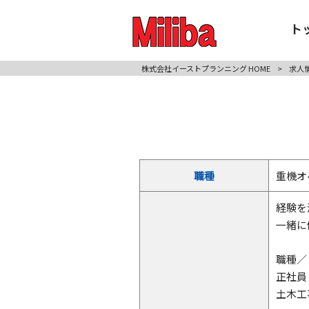
ト
株式会社イーストプランニング HOME
>
求人
職種
重機オ
経験を
一緒に
職種／
正社員
土木工