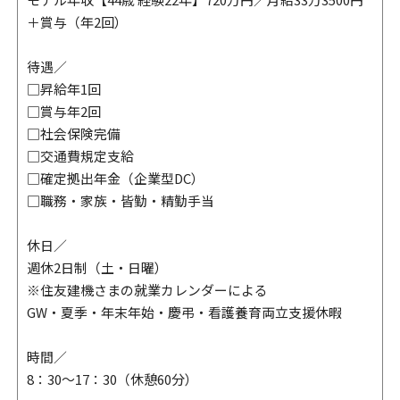
＋賞与（年2回）
待遇／
□昇給年1回
□賞与年2回
□社会保険完備
□交通費規定支給
□確定拠出年金（企業型DC）
□職務・家族・皆勤・精勤手当
休日／
週休2日制（土・日曜）
※住友建機さまの就業カレンダーによる
GW・夏季・年末年始・慶弔・看護養育両立支援休暇
時間／
8：30～17：30（休憩60分）