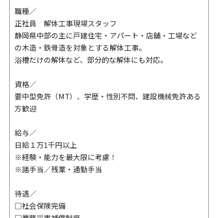
職種／
正社員 解体工事現場スタッフ
静岡県中部の主に戸建住宅・アパート・店舗・工場など
の木造・鉄骨造を対象とする解体工事。
浴槽だけの解体など、部分的な解体にも対応。
資格／
要中型免許（MT）、学歴・性別不問、建設機械免許ある
方歓迎
給与／
日給１万1千円以上
※経験・能力を最大限に考慮！
※諸手当／残業・通勤手当
待遇／
□社会保険完備
□業務災害補償制度