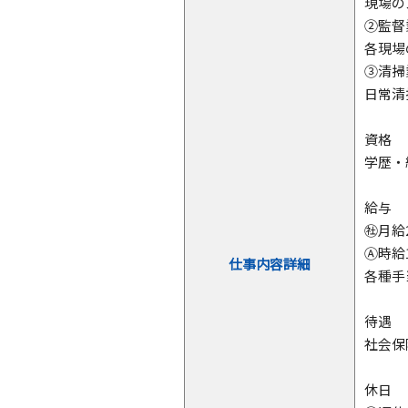
現場の
➁監督
各現場
③清掃
日常清
資格
学歴・
給与
㊓月給
Ⓐ時給1
仕事内容詳細
各種手
待遇
社会保
休日