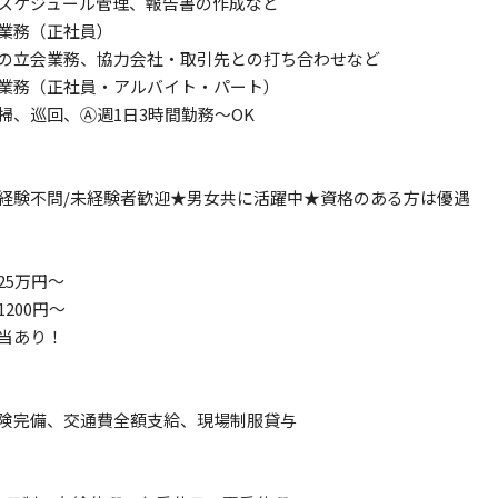
スケジュール管理、報告書の作成など
業務（正社員）
の立会業務、協力会社・取引先との打ち合わせなど
業務（正社員・アルバイト・パート）
掃、巡回、Ⓐ週1日3時間勤務～OK
経験不問/未経験者歓迎★男女共に活躍中★資格のある方は優遇
25万円～
200円～
当あり！
険完備、交通費全額支給、現場制服貸与