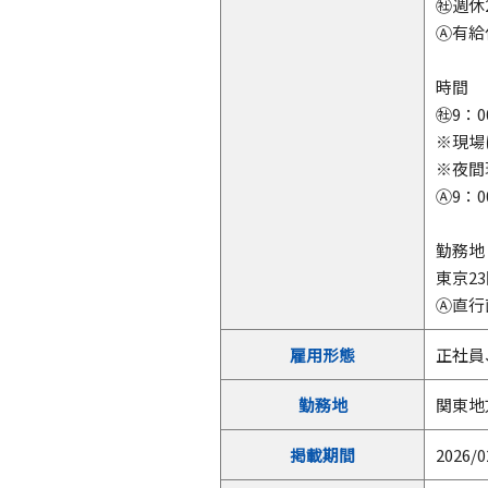
㊓週休
Ⓐ有給
時間
㊓9：
※現場
※夜間
Ⓐ9：
勤務地
東京2
Ⓐ直行
雇用形態
正社員
勤務地
関東地
掲載期間
2026/0