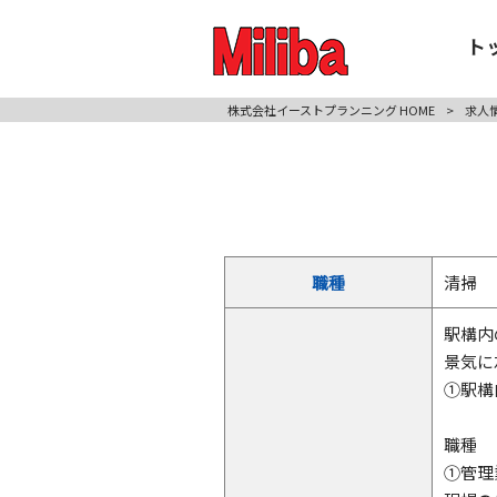
ト
株式会社イーストプランニング HOME
>
求人
職種
清掃
駅構内
景気に
①駅構
職種
①管理