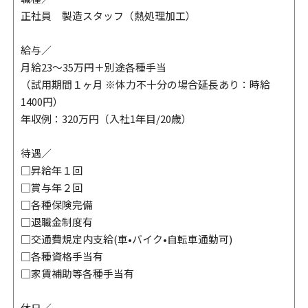
正社員 製造スタッフ（熱処理加工）
給与／
月給23～35万円＋別途各種手当
（試用期間１ヶ月 ※体力不十分の場合延長あり：時給
1400円）
年収例：320万円（入社1年目/20歳）
待遇／
□昇給年１回
□賞与年２回
□各種保険完備
□退職金制度有
□交通費規定内支給(車•バイク•自転車通勤可)
□各種資格手当有
□家賃補助等各種手当有
休日／