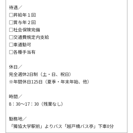
待遇／
□昇給年１回
□賞与年２回
□社会保険完備
□交通費規定内支給
□車通勤可
□各種手当有
休日／
完全週休2日制（土・日、祝日）
※年間休日125日（夏季・年末年始、他）
時間／
8：30～17：30（残業なし）
勤務地／
「獨協大学駅前」よりバス「越戸橋バス亭」下車0分