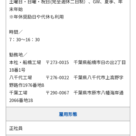
土曜日・日曜・祝日(完全週休二日制）、GW、夏季、年
末年始
※年休奨励日や代休も利用
時間／
7：30～16：30
勤務地／
本社・船橋工場 〒273-0015 千葉県船橋市日の出2丁目
18番1号
八千代工場 〒276-0022 千葉県八千代市上高野字
野路作1976番地8
千葉工場 〒290-0067 千葉県市原市八幡海岸通
2066番地18
雇用形態
正社員