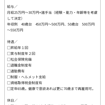
給与／
月給25万円～30万円+諸手当（経験・能力・年齢等を考慮
して決定）
年収例 40歳台 450万円～500万円、50歳台 500万円
～550万円
待遇／
□昇給年１回
□賞与制度年２回
□社会保険完備
□退職金制度有
□通勤費有
□制服・ヘルメット支給
□資格取得祝金制度有
□定年65歳。健康で意欲あれば更に70歳まで再雇用可。
休日／