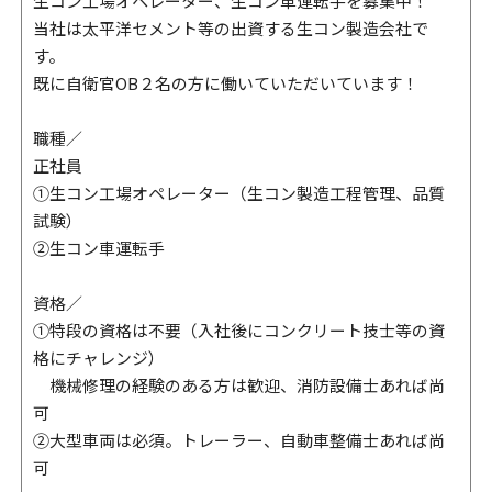
生コン工場オペレーター、生コン車運転手を募集中！
当社は太平洋セメント等の出資する生コン製造会社で
す。
既に自衛官OB２名の方に働いていただいています！
職種／
正社員
①生コン工場オペレーター（生コン製造工程管理、品質
試験）
②生コン車運転手
資格／
①特段の資格は不要（入社後にコンクリート技士等の資
格にチャレンジ）
機械修理の経験のある方は歓迎、消防設備士あれば尚
可
②大型車両は必須。トレーラー、自動車整備士あれば尚
可