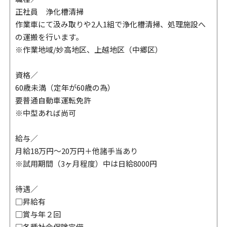
正社員 浄化槽清掃
作業車にて汲み取りや2人1組で浄化槽清掃、処理施設へ
の運搬を行います。
※作業地域/妙高地区、上越地区（中郷区）
資格／
60歳未満（定年が60歳の為）
要普通自動車運転免許
※中型あれば尚可
給与／
月給18万円～20万円＋他諸手当あり
※試用期間（3ヶ月程度）中は日給8000円
待遇／
□昇給有
□賞与年２回
□各種社会保険完備