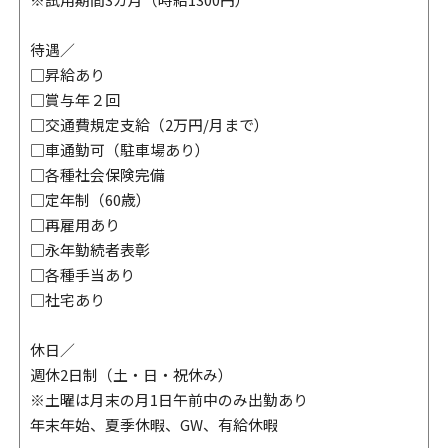
待遇／
□昇給あり
□賞与年２回
□交通費規定支給（2万円/月まで）
□車通勤可（駐車場あり）
□各種社会保険完備
□定年制（60歳）
□再雇用あり
□永年勤続者表彰
□各種手当あり
□社宅あり
休日／
週休2日制（土・日・祝休み）
※土曜は月末の月1日午前中のみ出勤あり
年末年始、夏季休暇、GW、有給休暇