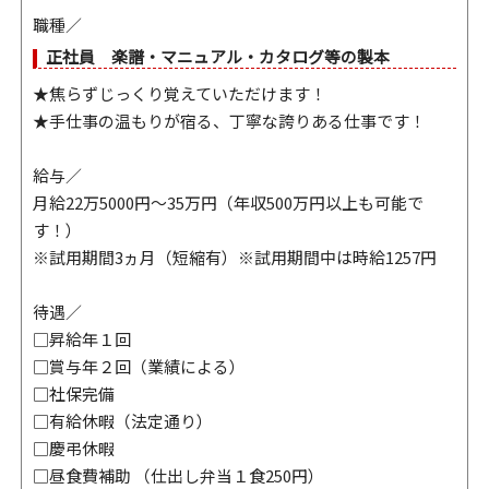
職種／
正社員 楽譜・マニュアル・カタログ等の製本
★焦らずじっくり覚えていただけます！
★手仕事の温もりが宿る、丁寧な誇りある仕事です！
給与／
月給22万5000円～35万円（年収500万円以上も可能で
す！）
※試用期間3ヵ月（短縮有）※試用期間中は時給1257円
待遇／
□昇給年１回
□賞与年２回（業績による）
□社保完備
□有給休暇（法定通り）
□慶弔休暇
□昼食費補助 （仕出し弁当１食250円）