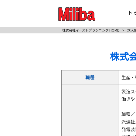
ト
株式会社イーストプランニング HOME
>
求人
株式
職種
生産・
製造ス
働きや
職種／
派遣社
発電装