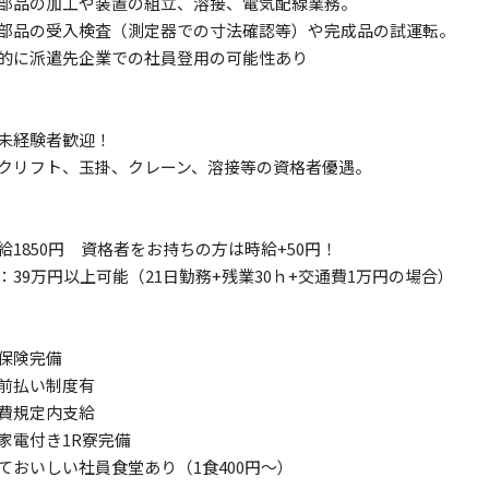
部品の加工や装置の組立、溶接、電気配線業務。
部品の受入検査（測定器での寸法確認等）や完成品の試運転。
的に派遣先企業での社員登用の可能性あり
未経験者歓迎！
クリフト、玉掛、クレーン、溶接等の資格者優遇。
給1850円 資格者をお持ちの方は時給+50円！
：39万円以上可能（21日勤務+残業30ｈ+交通費1万円の場合）
会保険完備
与前払い制度有
通費規定内支給
家電付き1R寮完備
ておいしい社員食堂あり（1食400円～）