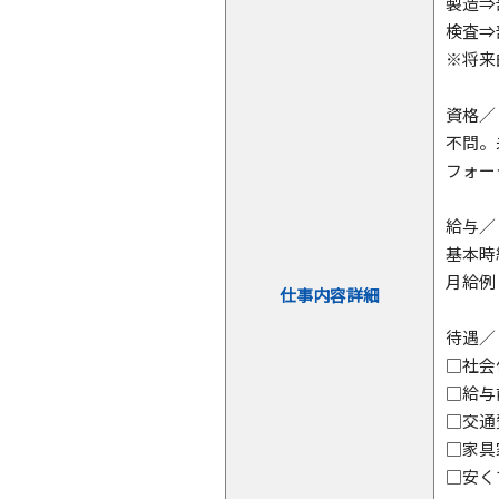
製造⇒
検査⇒
※将来
資格／
不問。
フォー
給与／
基本時
月給例
仕事内容詳細
待遇／
□社
□給
□交
□家具
□安く