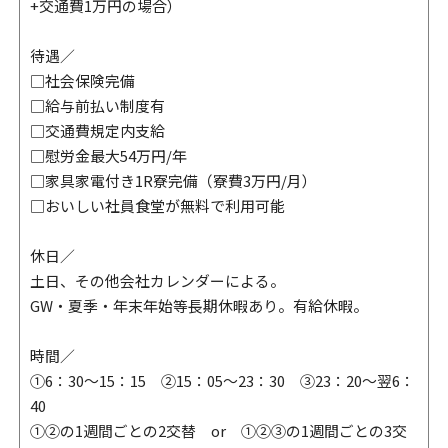
+交通費1万円の場合）
待遇／
□社会保険完備
□給与前払い制度有
□交通費規定内支給
□慰労金最大54万円/年
□家具家電付き1R寮完備（寮費3万円/月）
□おいしい社員食堂が無料で利用可能
休日／
土日、その他会社カレンダーによる。
GW・夏季・年末年始等長期休暇あり。有給休暇。
時間／
①6：30～15：15 ②15：05～23：30 ③23：20～翌6：
40
①②の1週間ごとの2交替 or ①②③の1週間ごとの3交