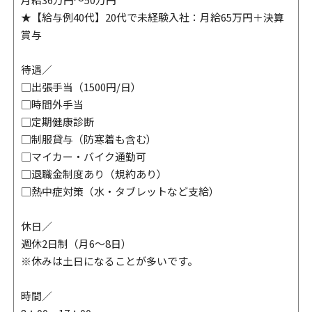
★【給与例40代】20代で未経験入社：月給65万円＋決算
賞与
待遇／
□出張手当（1500円/日）
□時間外手当
□定期健康診断
□制服貸与（防寒着も含む）
□マイカー・バイク通勤可
□退職金制度あり（規約あり）
□熱中症対策（水・タブレットなど支給）
休日／
週休2日制（月6～8日）
※休みは土日になることが多いです。
時間／