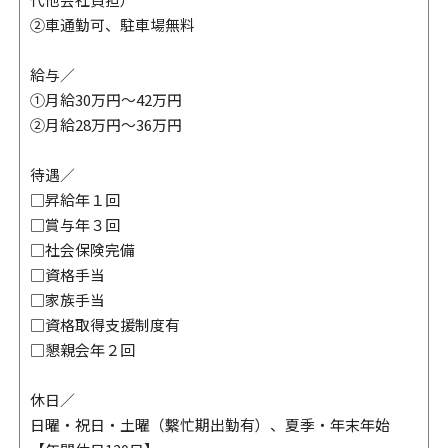
②車通勤可、駐車場無料
給与／
①月給30万円～42万円
②月給28万円～36万円
待遇／
□昇給年１回
□賞与年３回
□社会保険完備
□資格手当
□家族手当
□資格取得支援制度有
□懇親会年２回
休日／
日曜・祝日・土曜（繫忙期出勤有）、夏季・年末年始