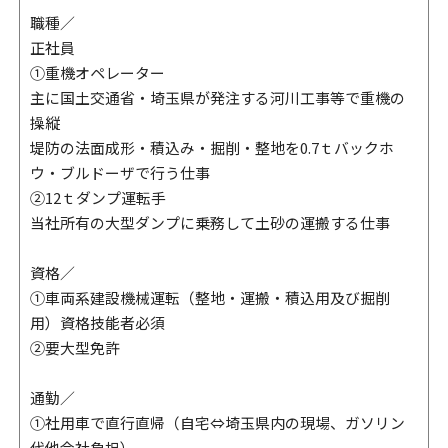
職種／
正社員
①重機オペレーター
主に国土交通省・埼玉県が発注する河川工事等で重機の
操縦
堤防の法面成形・積込み・掘削・整地を0.7ｔバックホ
ウ・ブルドーザで行う仕事
②12ｔダンプ運転手
当社所有の大型ダンプに乗務して土砂の運搬する仕事
資格／
①車両系建設機械運転（整地・運搬・積込用及び掘削
用）資格技能者必須
②要大型免許
通勤／
①社用車で直行直帰（自宅⇔埼玉県内の現場、ガソリン
代他会社負担）