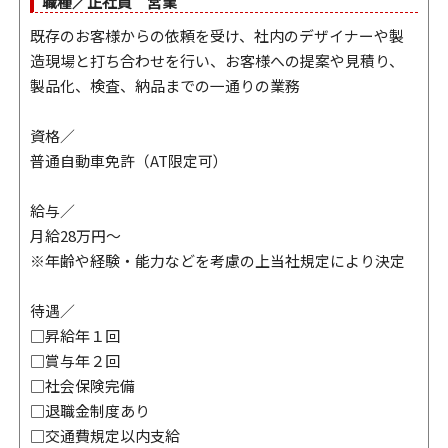
職種／正社員 営業
既存のお客様からの依頼を受け、社内のデザイナーや製
造現場と打ち合わせを行い、お客様への提案や見積り、
製品化、検査、納品までの一通りの業務
資格／
普通自動車免許（AT限定可）
給与／
月給28万円～
※年齢や経験・能力などを考慮の上当社規定により決定
待遇／
□昇給年１回
□賞与年２回
□社会保険完備
□退職金制度あり
□交通費規定以内支給