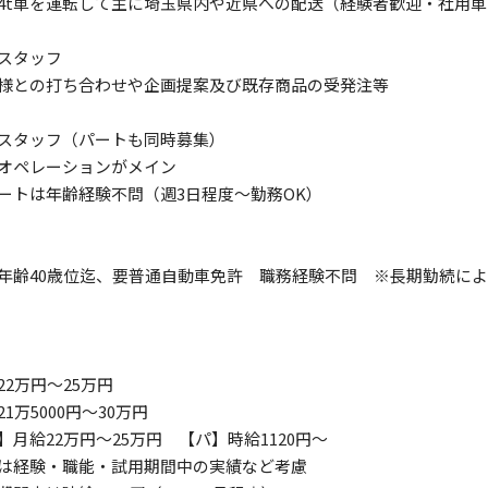
4t車を運転して主に埼玉県内や近県への配送（経験者歓迎・社用
スタッフ
との打ち合わせや企画提案及び既存商品の受発注等
スタッフ（パートも同時募集）
オペレーションがメイン
トは年齢経験不問（週3日程度～勤務OK）
年齢40歳位迄、要普通自動車免許 職務経験不問 ※長期勤続によ
22万円～25万円
1万5000円～30万円
】月給22万円～25万円 【パ】時給1120円～
は経験・職能・試用期間中の実績など考慮