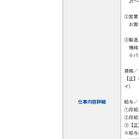
2t～
②営業
お客様
③製造
機械
※パー
資格／
【正】
イ）
仕事内容詳細
給与／
①月給
②月給2
③【正
※給与