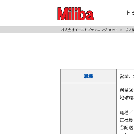
ト
株式会社イーストプランニング HOME
>
求人
職種
営業、
創業5
地球環
職種／
正社
①配送