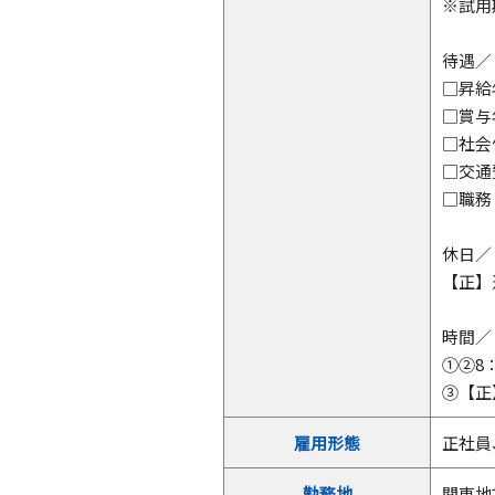
※試用
待遇／
□昇
□賞
□社
□交
□職
休日／
【正】
時間／
①②8
③【正
雇用形態
正社員
勤務地
関東地