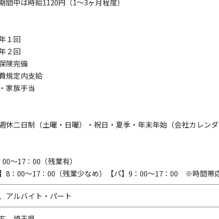
期間中は時給1120円（1～3ヶ月程度）
給年１回
与年２回
会保険完備
通費規定内支給
務・家族手当
週休二日制（土曜・日曜）・祝日・夏季・年末年始（会社カレンダ
：00～17：00（残業有）
】8：00～17：00（残業少なめ）【パ】9：00～17：00 ※時間帯
、アルバイト・パート
方、埼玉県