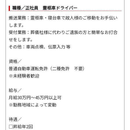
職種／正社員 霊柩車ドライバー
搬送業務：霊柩車・寝台車で故人様のご移動をお手伝い
します。
受付業務：葬儀社様に代わりご遺族の方と簡単なお打合
せをします。
その他：車両点検、伝票入力 等
資格／
普通自動車運転免許（二種免許 不要）
※未経験者歓迎
給与／
月給30万円～45万円以上可
※勤務地域によって変動
待遇／
□昇給年2回