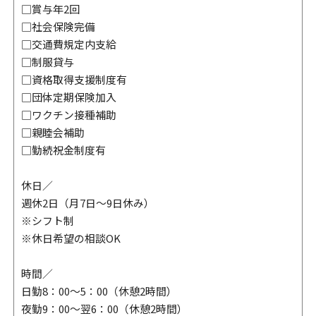
□賞与年2回
□社会保険完備
□交通費規定内支給
□制服貸与
□資格取得支援制度有
□団体定期保険加入
□ワクチン接種補助
□親睦会補助
□勤続祝金制度有
休日／
週休2日（月7日～9日休み）
※シフト制
※休日希望の相談OK
時間／
日勤8：00～5：00（休憩2時間）
夜勤9：00～翌6：00（休憩2時間）